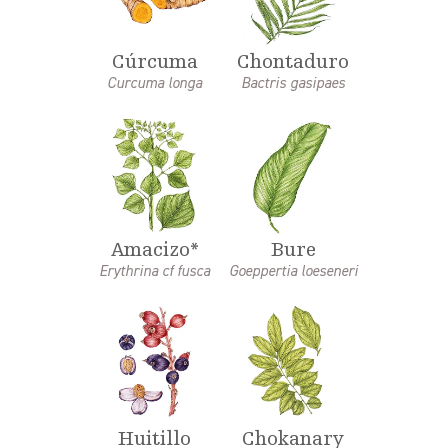
Cúrcuma
Chontaduro
Curcuma longa
Bactris gasipaes
Amacizo*
Bure
Erythrina cf fusca
Goeppertia loeseneri
Huitillo
Chokanary