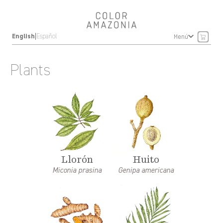
|
English
Español
Menú
Plants
Llorón
Huito
Miconia prasina
Genipa americana