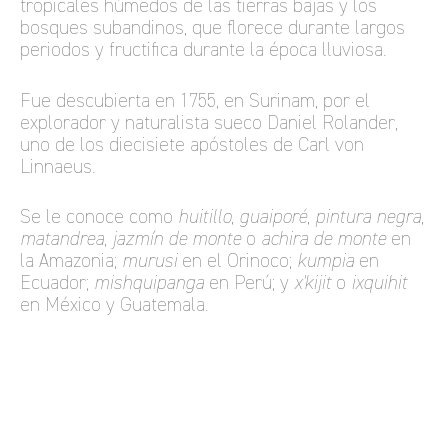
tropicales húmedos de las tierras bajas y los
bosques subandinos, que florece durante largos
periodos y fructifica durante la época lluviosa.
Fue descubierta en 1755, en Surinam, por el
explorador y naturalista sueco Daniel Rolander,
uno de los diecisiete apóstoles de Carl von
Linnaeus.
Se le conoce como
huitillo
,
guaiporé
,
pintura negra
,
matandrea
,
jazmín de monte
o
achira de monte
en
la Amazonia;
murusi
en el Orinoco;
kumpia
en
Ecuador;
mishquipanga
en Perú; y
x'kijit
o
ixquihit
en México y Guatemala.