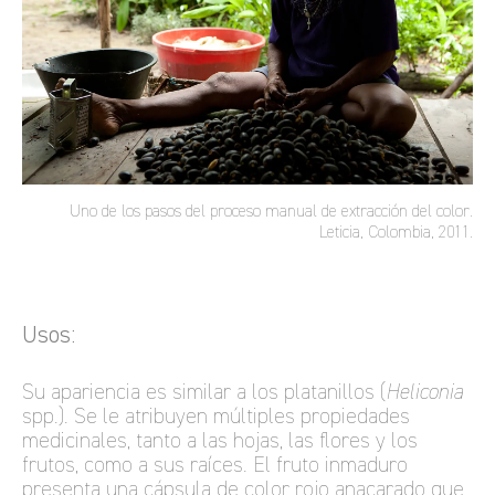
Uno de los pasos del proceso manual de extracción del color.
Leticia, Colombia, 2011.
Usos:
Su apariencia es similar a los platanillos (
Heliconia
spp.). Se le atribuyen múltiples propiedades
medicinales, tanto a las hojas, las flores y los
frutos, como a sus raíces. El fruto inmaduro
presenta una cápsula de color rojo anacarado que