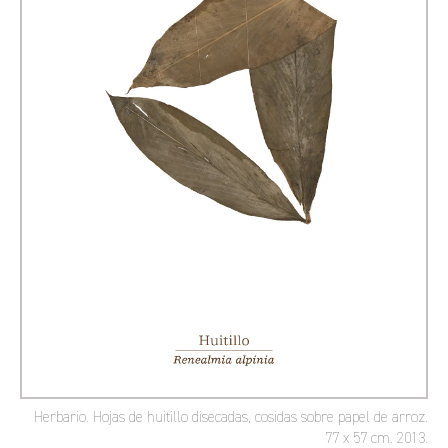
Herbario. Hojas de huitillo disecadas, cosidas sobre papel de arroz.
77 x 57 cm. 2013.