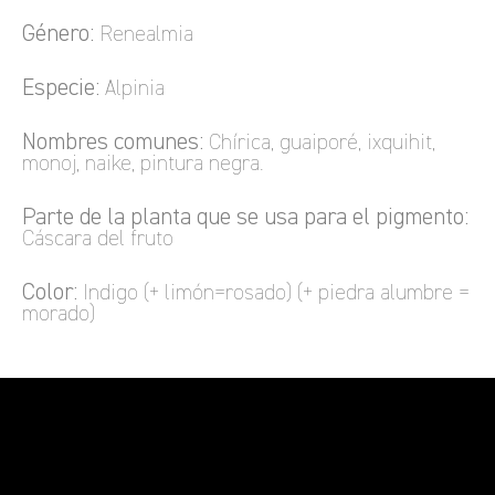
Género:
Renealmia
Especie:
Alpinia
Nombres comunes:
Chírica, guaiporé, ixquihit,
monoj, naike, pintura negra.
Parte de la planta que se usa para el pigmento:
Cáscara del fruto
Color:
Indigo (+ limón=rosado) (+ piedra alumbre =
morado)