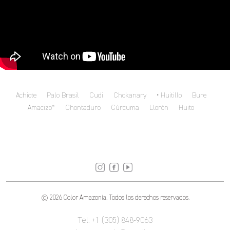
Achiote
Palo Brasil
Cudi
Chokanary
Huitillo
Bure
Amacizo*
Chontaduro
Cúrcuma
Llorón
Huito
© 2026 Color Amazonía. Todos los derechos reservados.
Tel: +1 (305) 848-9063