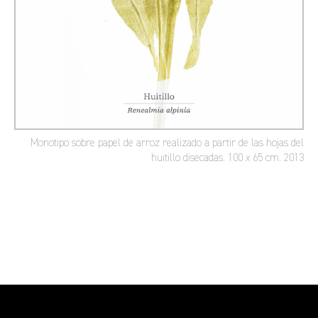
Monotipo sobre papel de arroz realizado a partir de las hojas del
huitillo disecadas. 100 x 65 cm. 2013