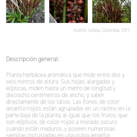
Huitillo. Leticia, Colombia, 2011.
Descripción general:
Planta herbácea aromática que mide entre dos y
seis metros de altura. Sus hojas, alargadas y
elípticas, miden hasta un metro de longitud y
dieciocho centímetros de ancho, y salen
directamente de los tallos. Las flores, de color
amarillo-rojizo, están agrupadas en un racimo en la
parte baja de la planta; al igual que los frutos, que
son elípticos, de color rojizo a morado oscuro
cuando están maduros, y poseen numerosas
semillas incrustadas en una pulpa amarilla.