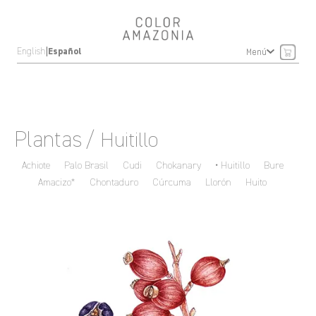
|
English
Español
Menú
Plantas
/ Huitillo
Achiote
Palo Brasil
Cudi
Chokanary
Huitillo
Bure
Amacizo*
Chontaduro
Cúrcuma
Llorón
Huito