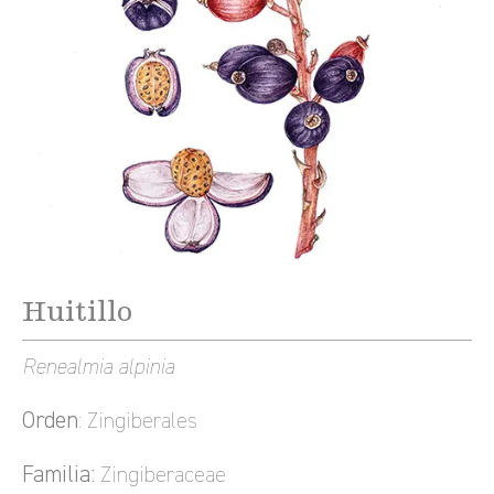
Huitillo
Renealmia alpinia
Orden
: Zingiberales
Familia:
Zingiberaceae