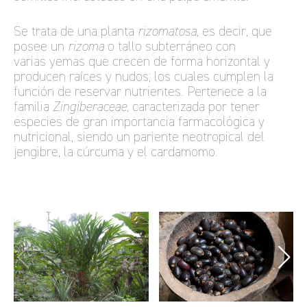
Se trata de una planta
rizomatosa
, es decir, que
posee un
rizoma
o tallo subterráneo con
varias yemas que crecen de forma horizontal y
producen raíces y nudos; los cuales cumplen la
función de reservar nutrientes. Pertenece a la
familia
Zingiberaceae
, caracterizada por tener
especies de gran importancia farmacológica y
nutricional, siendo un pariente neotropical del
jengibre, la cúrcuma y el cardamomo.