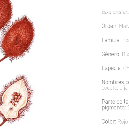
Bixa orellan
Orden:
Malv
Familia:
Bix
Género:
Bix
Especie:
Or
Nombres c
cocote, bija
Parte de la
pigmento:
S
Color:
Rojo