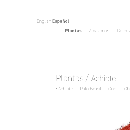
English
|
Español
Plantas
Amazonas
Color
Plantas
/ Achiote
Achiote
Palo Brasil
Cudi
Ch