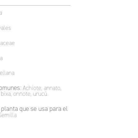
a
ales
aceae
a
ellana
omunes:
Achiote, annato,
, bixa, onnote, urucú.
 planta que se usa para el
emilla