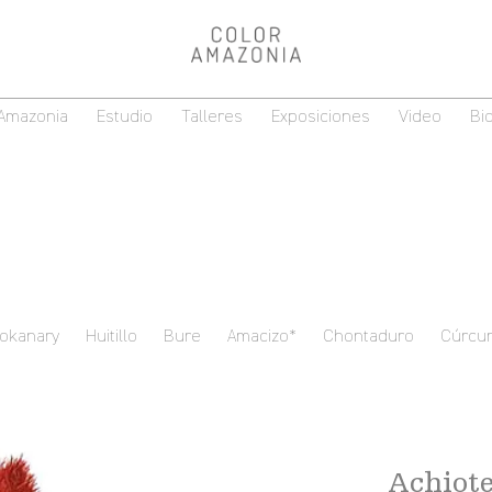
 Amazonia
Estudio
Talleres
Exposiciones
Video
Bi
okanary
Huitillo
Bure
Amacizo*
Chontaduro
Cúrcu
Achiot